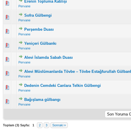
Erenin Topluma Katılışı
5 üzerinden 0 Oy - Toplam Ortalama 0 Oy Verilmiş
1
2
3
4
5
Pervane
Sofra Gülbengi
5 üzerinden 0 Oy - Toplam Ortalama 0 Oy Verilmiş
1
2
3
4
5
Pervane
Perşembe Duası
5 üzerinden 0 Oy - Toplam Ortalama 0 Oy Verilmiş
1
2
3
4
5
Pervane
Yeniçeri Gülbankı
5 üzerinden 0 Oy - Toplam Ortalama 0 Oy Verilmiş
1
2
3
4
5
Pervane
Alevi İslamda Sabah Duası
5 üzerinden 0 Oy - Toplam Ortalama 0 Oy Verilmiş
1
2
3
4
5
Pervane
Alevi Müslümanlarda Tövbe – Tövbe Estağfurullah Gülban
5 üzerinden 0 Oy - Toplam Ortalama 0 Oy Verilmiş
1
2
3
4
5
Pervane
Dedenin Cemdeki Canlara Telkin Gülbengi
5 üzerinden 0 Oy - Toplam Ortalama 0 Oy Verilmiş
1
2
3
4
5
Pervane
Bağışlama gülbangı
5 üzerinden 0 Oy - Toplam Ortalama 0 Oy Verilmiş
1
2
3
4
5
Pervane
Toplam (3) Sayfa:
1
2
3
Sonraki »