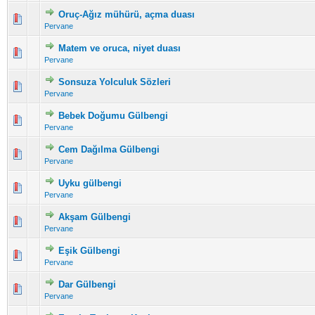
Oruç-Ağız mühürü, açma duası
5 üzerinden 0 Oy - Toplam Ortalama 0 Oy Verilmiş
1
2
3
4
5
Pervane
Matem ve oruca, niyet duası
5 üzerinden 0 Oy - Toplam Ortalama 0 Oy Verilmiş
1
2
3
4
5
Pervane
Sonsuza Yolculuk Sözleri
5 üzerinden 0 Oy - Toplam Ortalama 0 Oy Verilmiş
1
2
3
4
5
Pervane
Bebek Doğumu Gülbengi
5 üzerinden 0 Oy - Toplam Ortalama 0 Oy Verilmiş
1
2
3
4
5
Pervane
Cem Dağılma Gülbengi
5 üzerinden 0 Oy - Toplam Ortalama 0 Oy Verilmiş
1
2
3
4
5
Pervane
Uyku gülbengi
5 üzerinden 0 Oy - Toplam Ortalama 0 Oy Verilmiş
1
2
3
4
5
Pervane
Akşam Gülbengi
5 üzerinden 0 Oy - Toplam Ortalama 0 Oy Verilmiş
1
2
3
4
5
Pervane
Eşik Gülbengi
5 üzerinden 0 Oy - Toplam Ortalama 0 Oy Verilmiş
1
2
3
4
5
Pervane
Dar Gülbengi
5 üzerinden 0 Oy - Toplam Ortalama 0 Oy Verilmiş
1
2
3
4
5
Pervane