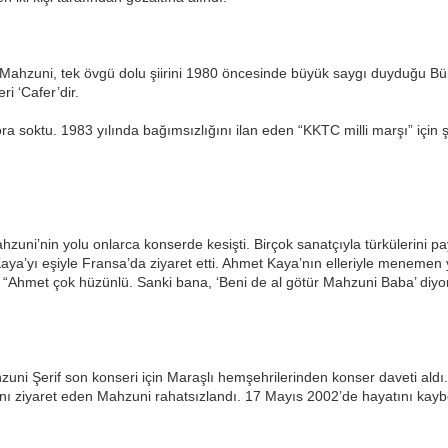
k Mahzuni, tek övgü dolu şiirini 1980 öncesinde büyük saygı duyduğu Büle
ri ‘Cafer’dir.
ra soktu. 1983 yılında bağımsızlığını ilan eden “KKTC milli marşı” için şi
hzuni’nin yolu onlarca konserde kesişti. Birçok sanatçıyla türkülerini p
Kaya’yı eşiyle Fransa’da ziyaret etti. Ahmet Kaya’nın elleriyle meneme
 “Ahmet çok hüzünlü. Sanki bana, ‘Beni de al götür Mahzuni Baba’ diyor
ahzuni Şerif son konseri için Maraşlı hemşehrilerinden konser daveti aldı
ı ziyaret eden Mahzuni rahatsızlandı. 17 Mayıs 2002’de hayatını kaybed