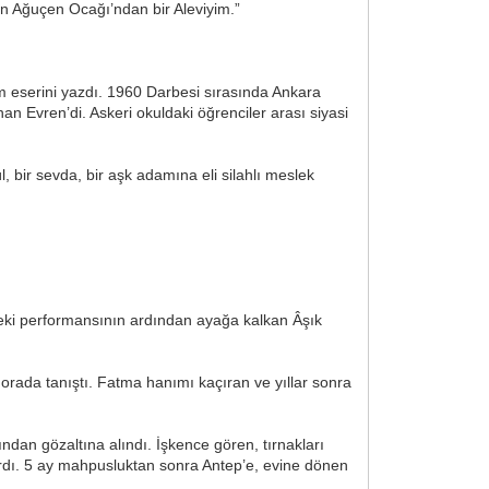
n Ağuçen Ocağı’ndan bir Aleviyim.”
m eserini yazdı. 1960 Darbesi sırasında Ankara
 Evren’di. Askeri okuldaki öğrenciler arası siyasi
 bir sevda, bir aşk adamına eli silahlı meslek
eki performansının ardından ayağa kalkan Âşık
orada tanıştı. Fatma hanımı kaçıran ve yıllar sonra
dan gözaltına alındı. İşkence gören, tırnakları
rdı. 5 ay mahpusluktan sonra Antep’e, evine dönen