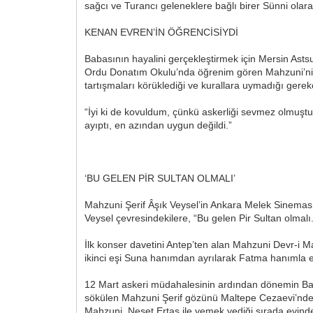
sağcı ve Turancı geleneklere bağlı birer Sünni ola
KENAN EVREN’İN ÖĞRENCİSİYDİ
Babasının hayalini gerçekleştirmek için Mersin Ast
Ordu Donatım Okulu’nda öğrenim gören Mahzuni’nin h
tartışmaları körüklediği ve kurallara uymadığı gerek
“İyi ki de kovuldum, çünkü askerliği sevmez olmuştu
ayıptı, en azından uygun değildi.”
‘BU GELEN PİR SULTAN OLMALI’
Mahzuni Şerif Âşık Veysel’in Ankara Melek Sinemas
Veysel çevresindekilere, “Bu gelen Pir Sultan olmalı
İlk konser davetini Antep’ten alan Mahzuni Devr-i M
ikinci eşi Suna hanımdan ayrılarak Fatma hanımla ev
12 Mart askeri müdahalesinin ardından dönemin Başb
sökülen Mahzuni Şerif gözünü Maltepe Cezaevi’nde 
Mahzuni, Neşet Ertaş ile yemek yediği sırada evinden 