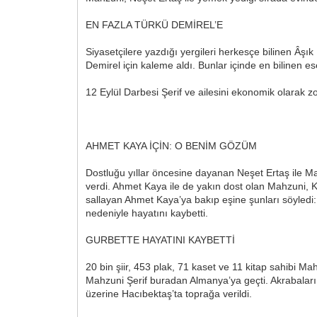
EN FAZLA TÜRKÜ DEMİREL’E
Siyasetçilere yazdığı yergileri herkesçe bilinen Âşı
Demirel için kaleme aldı. Bunlar içinde en bilinen ese
12 Eylül Darbesi Şerif ve ailesini ekonomik olarak zo
AHMET KAYA İÇİN: O BENİM GÖZÜM
Dostluğu yıllar öncesine dayanan Neşet Ertaş ile Ma
verdi. Ahmet Kaya ile de yakın dost olan Mahzuni, 
sallayan Ahmet Kaya’ya bakıp eşine şunları söyledi:
nedeniyle hayatını kaybetti.
GURBETTE HAYATINI KAYBETTİ
20 bin şiir, 453 plak, 71 kaset ve 11 kitap sahibi M
Mahzuni Şerif buradan Almanya’ya geçti. Akrabaların
üzerine Hacıbektaş’ta toprağa verildi.