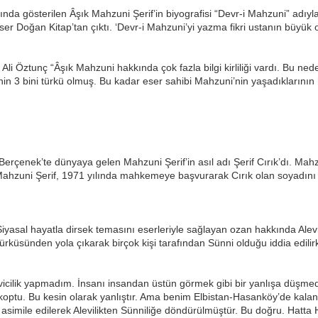
nda gösterilen Âşık Mahzuni Şerif’in biyografisi “Devr-i Mahzuni” adıyl
ser Doğan Kitap’tan çıktı. ‘Devr-i Mahzuni’yi yazma fikri ustanın büyük o
çin Ali Öztunç “Âşık Mahzuni hakkında çok fazla bilgi kirliliği vardı. Bu
nin 3 bini türkü olmuş. Bu kadar eser sahibi Mahzuni’nin yaşadıklarının h
Berçenek’te dünyaya gelen Mahzuni Şerif’in asıl adı Şerif Cırık’dı. Mahz
ahzuni Şerif, 1971 yılında mahkemeye başvurarak Cırık olan soyadını M
 Siyasal hayatla dirsek temasını eserleriyle sağlayan ozan hakkında Alevi
rküsünden yola çıkarak birçok kişi tarafından Sünni olduğu iddia edilir
vicilik yapmadım. İnsanı insandan üstün görmek gibi bir yanlışa düşm
ptu. Bu kesin olarak yanlıştır. Ama benim Elbistan-Hasanköy’de kalan 
 asimile edilerek Alevilikten Sünniliğe döndürülmüştür. Bu doğru. Hatt