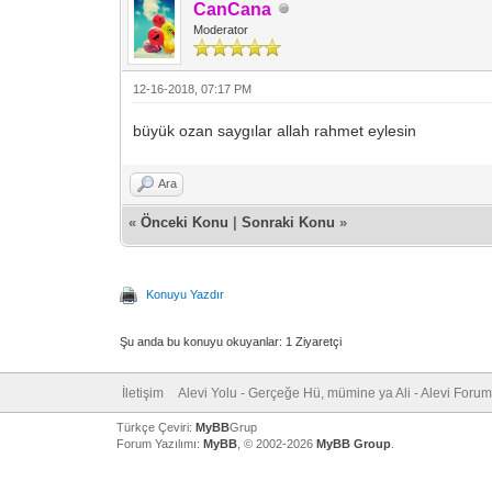
CanCana
Moderator
12-16-2018, 07:17 PM
büyük ozan saygılar allah rahmet eylesin
Ara
«
Önceki Konu
|
Sonraki Konu
»
Konuyu Yazdır
Şu anda bu konuyu okuyanlar: 1 Ziyaretçi
İletişim
Alevi Yolu - Gerçeğe Hü, mümine ya Ali - Alevi Forum
Türkçe Çeviri:
MyBB
Grup
Forum Yazılımı:
MyBB
, © 2002-2026
MyBB Group
.