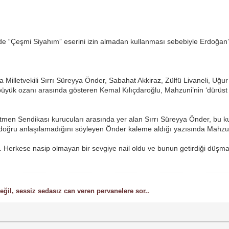
nde “Çeşmi Siyahım” eserini izin almadan kullanması sebebiyle Erdoğan
lletvekili Sırrı Süreyya Önder, Sabahat Akkiraz, Zülfü Livaneli, Uğur 
büyük ozanı arasında gösteren Kemal Kılıçdaroğlu, Mahzuni’nin ‘dürüst 
etmen Sendikası kurucuları arasında yer alan Sırrı Süreyya Önder, bu kur
 doğru anlaşılamadığını söyleyen Önder kaleme aldığı yazısında Mahzuni
Herkese nasip olmayan bir sevgiye nail oldu ve bunun getirdiği düşma
ğil, sessiz sedasız can veren pervanelere sor..