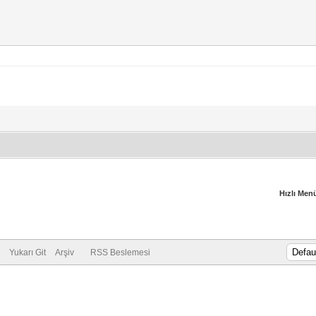
Hızlı Men
Yukarı Git
Arşiv
RSS Beslemesi
Vidinli.net Shopping Platform