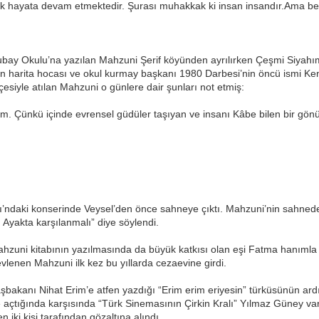
rak hayata devam etmektedir. Şurası muhakkak ki insan insandır.Ama be
subay Okulu’na yazılan Mahzuni Şerif köyünden ayrılırken Çeşmi Siyahı
arita hocası ve okul kurmay başkanı 1980 Darbesi’nin öncü ismi Kenan
çesiyle atılan Mahzuni o günlere dair şunları not etmiş:
m. Çünkü içinde evrensel güdüler taşıyan ve insanı Kâbe bilen bir gönül,
ı’ndaki konserinde Veysel’den önce sahneye çıktı. Mahzuni’nin sahned
. Ayakta karşılanmalı” diye söylendi.
ahzuni kitabının yazılmasında da büyük katkısı olan eşi Fatma hanımla 
lenen Mahzuni ilk kez bu yıllarda cezaevine girdi.
akanı Nihat Erim’e atfen yazdığı “Erim erim eriyesin” türküsünün ardın
açtığında karşısında “Türk Sinemasının Çirkin Kralı” Yılmaz Güney va
iki kişi tarafından gözaltına alındı.