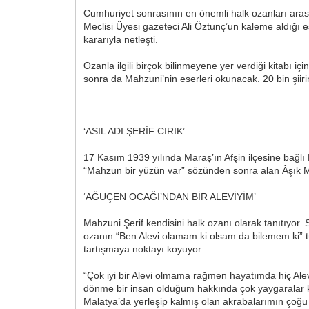
Cumhuriyet sonrasının en önemli halk ozanları arası
Meclisi Üyesi gazeteci Ali Öztunç’un kaleme aldığı e
kararıyla netleşti.
Ozanla ilgili birçok bilinmeyene yer verdiği kitabı i
sonra da Mahzuni’nin eserleri okunacak. 20 bin şiiri
‘ASIL ADI ŞERİF CIRIK’
17 Kasım 1939 yılında Maraş’ın Afşin ilçesine bağlı 
“Mahzun bir yüzün var” sözünden sonra alan Âşık M
‘AĞUÇEN OCAĞI’NDAN BİR ALEVİYİM’
Mahzuni Şerif kendisini halk ozanı olarak tanıtıyor.
ozanın “Ben Alevi olamam ki olsam da bilemem ki” tü
tartışmaya noktayı koyuyor:
“Çok iyi bir Alevi olmama rağmen hayatımda hiç Ale
dönme bir insan olduğum hakkında çok yaygaralar ko
Malatya’da yerleşip kalmış olan akrabalarımın çoğu