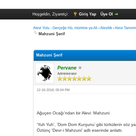
Hoşgeldin, Ziyaretçi:
Giriş Yap
Üye Ol
Alevi Yolu - Gerçeğe Hü, mümine ya Ali
›
Alevilik
›
Alevi Tanınmı
Mahzuni Şerif
Toplam: 0 Oy - Ortalama: 0
1
2
3
4
5
Mahzuni Şerif
Pervane
Administrator
12-16-2018, 05:04 PM
Ağuçen Ocağı'ndan bir Alevi: Mahzuni
‘Yuh Yuh’, ‘Dom Dom Kurşunu’ gibi türkülerin söz yaza
Öztünç 'Devr-i Mahzuni' adlı eserinde anlattı.