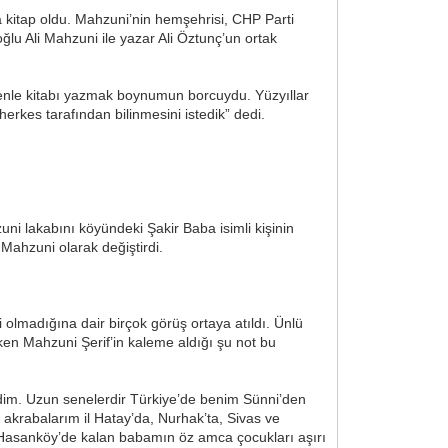
a kitap oldu. Mahzuni’nin hemşehrisi, CHP Parti
ğlu Ali Mahzuni ile yazar Ali Öztunç’un ortak
 nedenle kitabı yazmak boynumun borcuydu. Yüzyıllar
erkes tarafından bilinmesini istedik” dedi.
uni lakabını köyündeki Şakir Baba isimli kişinin
ahzuni olarak değiştirdi.
 olmadığına dair birçok görüş ortaya atıldı. Ünlü
ken Mahzuni Şerif’in kaleme aldığı şu not bu
edim. Uzun senelerdir Türkiye’de benim Sünni’den
akrabalarım il Hatay’da, Nurhak’ta, Sivas ve
a Hasanköy’de kalan babamın öz amca çocukları aşırı