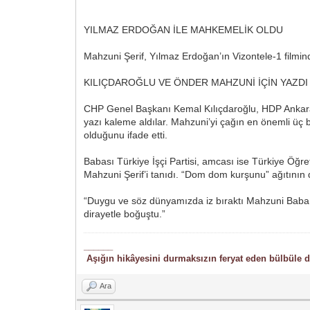
YILMAZ ERDOĞAN İLE MAHKEMELİK OLDU
Mahzuni Şerif, Yılmaz Erdoğan’ın Vizontele-1 filmi
KILIÇDAROĞLU VE ÖNDER MAHZUNİ İÇİN YAZDI
CHP Genel Başkanı Kemal Kılıçdaroğlu, HDP Ankara Mi
yazı kaleme aldılar. Mahzuni’yi çağın en önemli üç 
olduğunu ifade etti.
Babası Türkiye İşçi Partisi, amcası ise Türkiye Öğr
Mahzuni Şerif’i tanıdı. “Dom dom kurşunu” ağıtının
“Duygu ve söz dünyamızda iz bıraktı Mahzuni Baba. 
dirayetle boğuştu.”
______
Aşığın hikâyesini durmaksızın feryat eden bülbüle de
Ara